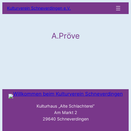
Zum
Kulturverein Schneverdingen e.V.
Inhalt
springen
A.Pröve
Kulturhaus „Alte Schlachterei“
Am Markt 2
29640 Schneverdingen