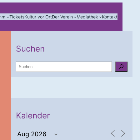
amm
Tickets
Kultur vor Ort
Der Verein
Mediathek
Kontakt
Suchen
S
u
c
h
e
n
Kalender