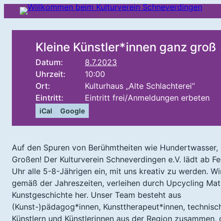
Kleine Künstler*innen ganz groß
Datum:
8.7.2023
Uhrzeit:
10:00
Ort:
Kulturhaus „Alte Schlachterei“
Eintritt:
Eintritt frei/Anmeldungen erbeten
iCal
Google
Auf den Spuren von Berühmtheiten wie Hundertwasser, Ri
Großen! Der Kulturverein Schneverdingen e.V. lädt ab 
Uhr alle 5-8-Jährigen ein, mit uns kreativ zu werden. W
gemäß der Jahreszeiten, verleihen durch Upcycling Mate
Kunstgeschichte her. Unser Team besteht aus
(Kunst-)pädagog*innen, Kunsttherapeut*innen, technisc
Künstlern und Künstlerinnen aus der Region zusammen,