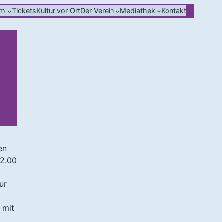
mm
Tickets
Kultur vor Ort
Der Verein
Mediathek
Kontakt
en
12.00
ur
 mit
t