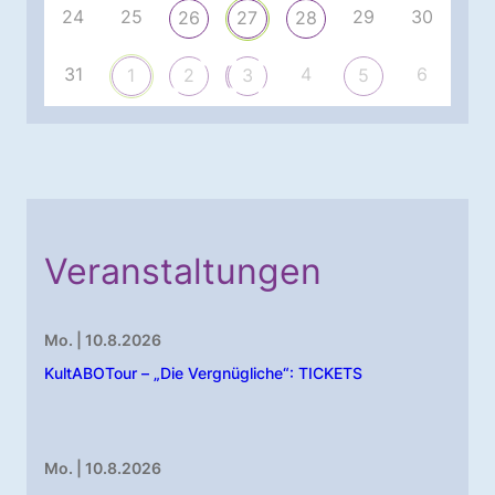
24
25
29
30
26
27
28
31
4
6
1
2
3
5
Veranstaltungen
Mo. | 10.8.2026
KultABOTour – „Die Vergnügliche“: TICKETS
Mo. | 10.8.2026