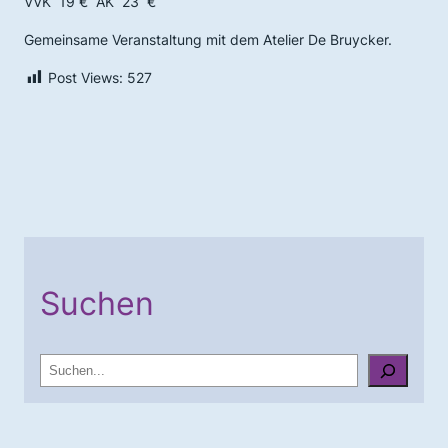
VVK 19 € AK 23 €
Gemeinsame Veranstaltung mit dem Atelier De Bruycker.
Post Views:
527
Suchen
S
u
c
h