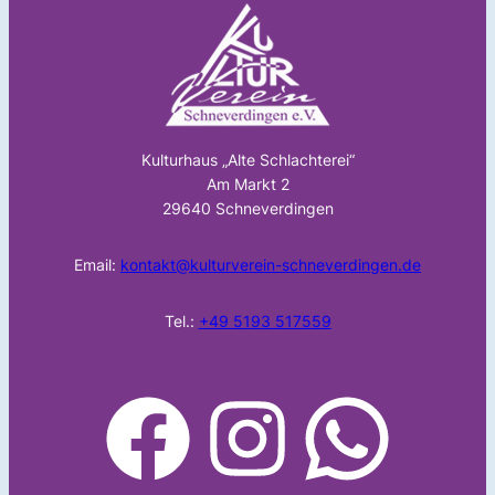
Kulturhaus „Alte Schlachterei“
Am Markt 2
29640 Schneverdingen
Email:
kontakt@kulturverein-schneverdingen.de
Tel.:
+49 5193 517559
facebook
Instagram
WhatsApp