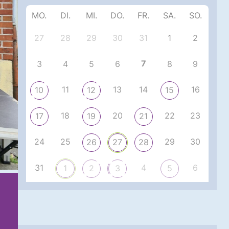
MO.
DI.
MI.
DO.
FR.
SA.
SO.
27
28
29
30
31
1
2
7
3
4
5
6
8
9
11
13
14
16
10
12
15
18
20
22
23
17
19
21
24
25
29
30
26
27
28
31
4
6
1
2
3
5