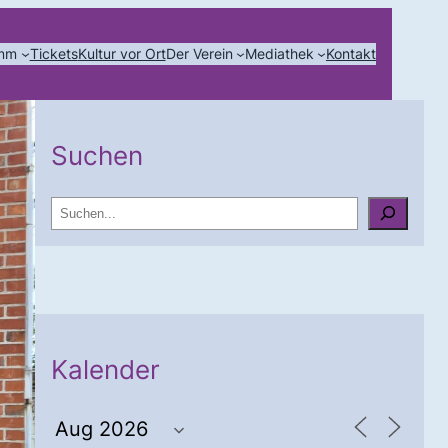
amm
Tickets
Kultur vor Ort
Der Verein
Mediathek
Kontakt
Suchen
S
u
c
h
e
n
Kalender