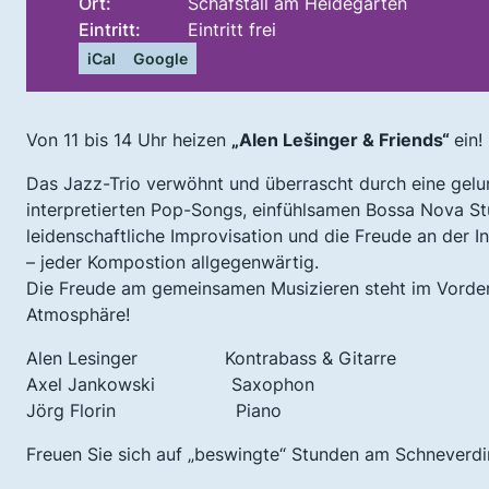
Ort:
Schafstall am Heidegarten
Eintritt:
Eintritt frei
iCal
Google
Von 11 bis 14 Uhr heizen
„
Alen Lešinger
& Friends“
ein!
Das Jazz-Trio verwöhnt und überrascht durch eine gel
interpretierten Pop-Songs, einfühlsamen Bossa Nova St
leidenschaftliche Improvisation und die Freude an der I
– jeder Kompostion allgegenwärtig.
Die Freude am gemeinsamen Musizieren steht im Vorder
Atmosphäre!
Alen Lesinger Kontrabass & Gitarre
Axel Jankowski Saxophon
Jörg Florin Piano
Freuen Sie sich auf „beswingte“ Stunden am Schneverdi