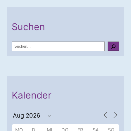
Suchen
S
u
c
h
e
n
Kalender
MO.
DI.
MI.
DO.
FR.
SA.
SO.