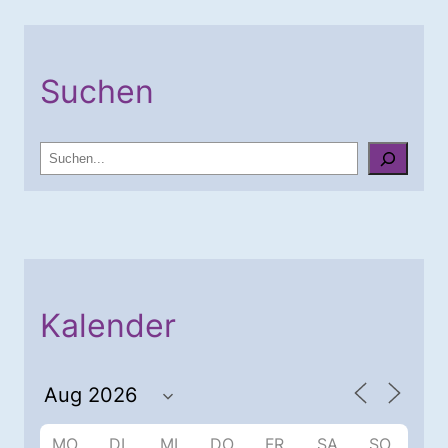
Suchen
S
u
c
h
e
n
Kalender
MO.
DI.
MI.
DO.
FR.
SA.
SO.