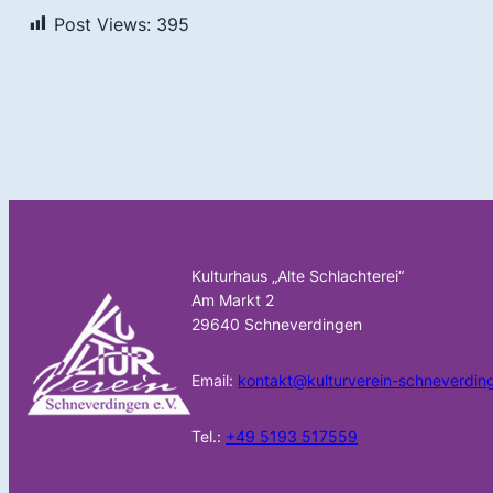
Post Views:
395
Kulturhaus „Alte Schlachterei“
Am Markt 2
29640 Schneverdingen
Email:
kontakt@kulturverein-schneverdin
Tel.:
+49 5193 517559