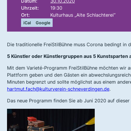
Datum:
30.10.2020
Uhrzeit:
19:30
Ort:
Kulturhaus „Alte Schlachterei“
iCal
Google
Die traditionelle FreiStilBühne muss Corona bedingt in d
5 Künstler oder Künstlergruppen aus 5 Kunstsparten 
Mit dem Varieté-Programm FreiStilBühne möchten wir a
Plattform geben und den Gästen ein abwechslungsreiche
Minuten begrenzt und sollte möglichst aus einem and
hartmut.fach@kulturverein-schneverdingen.de
.
Das neue Programm finden Sie ab Juni 2020 auf dieser 