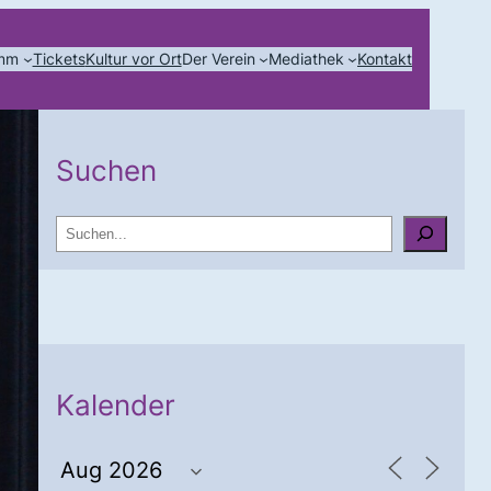
amm
Tickets
Kultur vor Ort
Der Verein
Mediathek
Kontakt
Suchen
S
u
c
h
e
n
Kalender