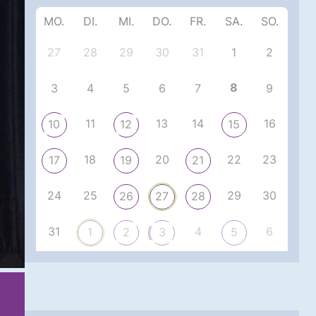
MO.
DI.
MI.
DO.
FR.
SA.
SO.
27
28
29
30
31
1
2
8
3
4
5
6
7
9
11
13
14
16
10
12
15
18
20
22
23
17
19
21
24
25
29
30
26
27
28
31
4
6
1
2
3
5