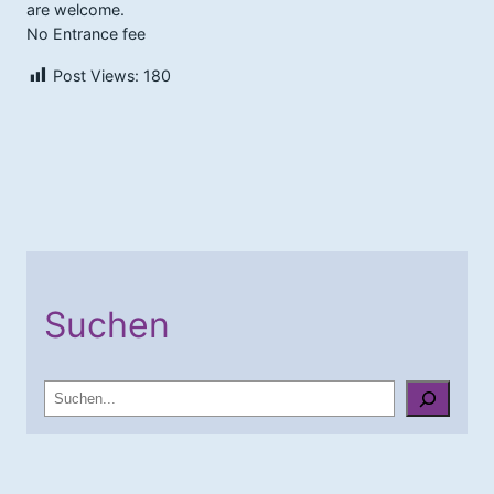
are welcome.
No Entrance fee
Post Views:
180
Suchen
S
u
c
h
e