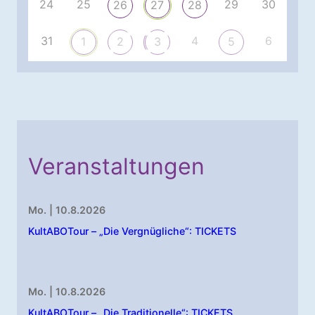
24
25
29
30
26
27
28
31
4
6
1
2
3
5
Veranstaltungen
Mo. | 10.8.2026
KultABOTour – „Die Vergnügliche“: TICKETS
Mo. | 10.8.2026
KultABOTour – „Die Traditionelle“: TICKETS