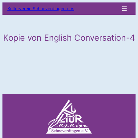
Zum
Kulturverein Schneverdingen e.V.
Inhalt
springen
Kopie von English Conversation-4