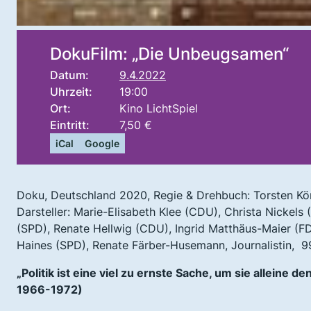
DokuFilm: „Die Unbeugsamen“
Datum:
9.4.2022
Uhrzeit:
19:00
Ort:
Kino LichtSpiel
Eintritt:
7,50 €
iCal
Google
Doku, Deutschland 2020, Regie & Drehbuch: Torsten Kö
Darsteller: Marie-Elisabeth Klee (CDU), Christa Nickel
(SPD), Renate Hellwig (CDU), Ingrid Matthäus-Maier (F
Haines (SPD), Renate Färber-Husemann, Journalistin, 99
„Politik ist eine viel zu ernste Sache, um sie alleine 
1966-1972)