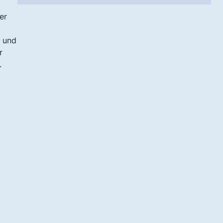
er
n und
r
.