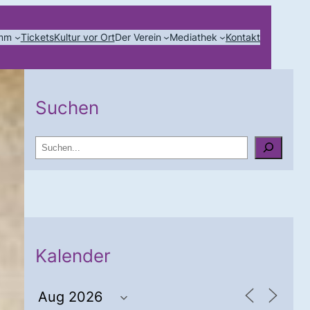
amm
Tickets
Kultur vor Ort
Der Verein
Mediathek
Kontakt
Suchen
S
u
c
h
e
n
Kalender