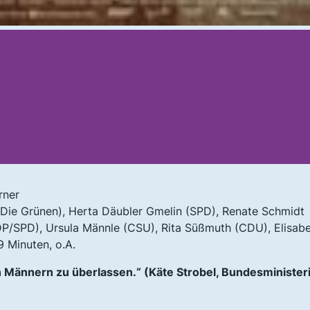
rner
s (Die Grünen), Herta Däubler Gmelin (SPD), Renate Schmidt
DP/SPD), Ursula Männle (CSU), Rita Süßmuth (CDU), Elisab
 Minuten, o.A.
den Männern zu überlassen.“
(Käte Strobel, Bundesminister