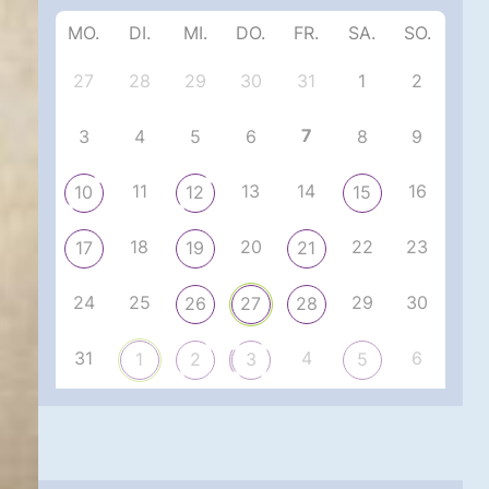
MO.
DI.
MI.
DO.
FR.
SA.
SO.
27
28
29
30
31
1
2
7
3
4
5
6
8
9
11
13
14
16
10
12
15
18
20
22
23
17
19
21
24
25
29
30
26
27
28
31
4
6
1
2
3
5