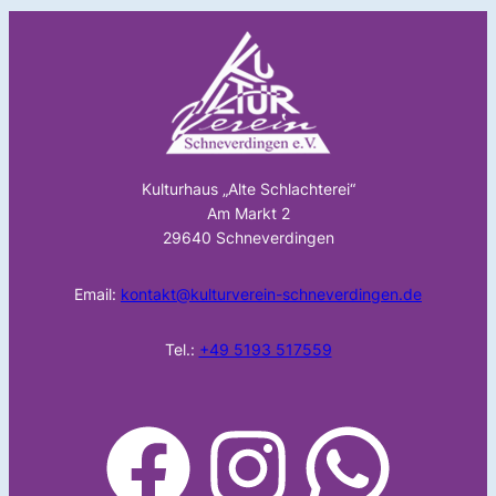
Kulturhaus „Alte Schlachterei“
Am Markt 2
29640 Schneverdingen
Email:
kontakt@kulturverein-schneverdingen.de
Tel.:
+49 5193 517559
facebook
Instagram
WhatsApp