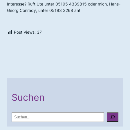
Interesse? Ruft Ute unter 05195 4339815 oder mich, Hans-
Georg Conrady, unter 05193 3268 an!
Post Views:
37
Suchen
S
u
c