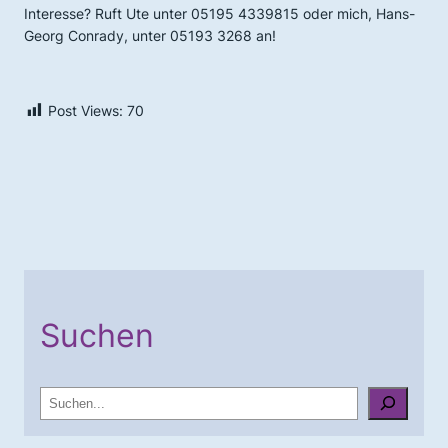
Interesse? Ruft Ute unter 05195 4339815 oder mich, Hans-
Georg Conrady, unter 05193 3268 an!
Post Views:
70
Suchen
S
u
c