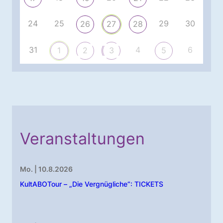
24
25
29
30
26
27
28
31
4
6
1
2
3
5
Veranstaltungen
Mo. | 10.8.2026
KultABOTour – „Die Vergnügliche“: TICKETS