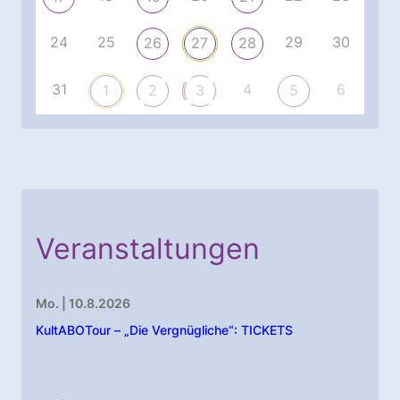
24
25
29
30
26
27
28
31
4
6
1
2
3
5
Veranstaltungen
Mo. | 10.8.2026
KultABOTour – „Die Vergnügliche“: TICKETS