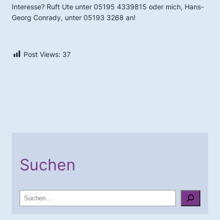
Interesse? Ruft Ute unter 05195 4339815 oder mich, Hans-
Georg Conrady, unter 05193 3268 an!
Post Views:
37
Suchen
S
u
c