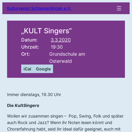
Kulturverein Schneverdingen e.V.
„KULT Singers“
Datum:
3.3.2020
Uhrzeit:
19:30
Ort:
Grundschule am
Osterwald
iCal
Google
Immer dienstags, 19.30 Uhr
Die
KultSingers
Wollen wir zusammen singen – Pop, Swing, Folk und später
auch Rock und Jazz? Wenn ihr Noten lesen könnt und
Chorerfahrung habt, seid ihr ideal dafür geeignet, euch mit