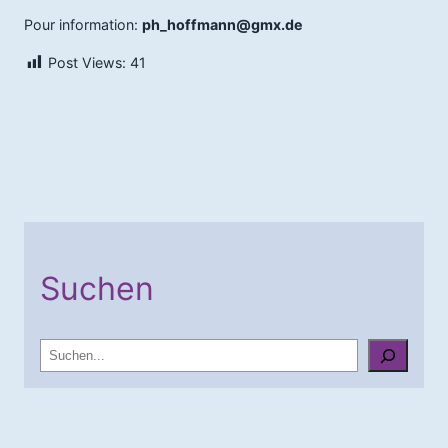
Pour information:
ph_hoffmann@gmx.de
Post Views:
41
Suchen
S
u
c
h
e