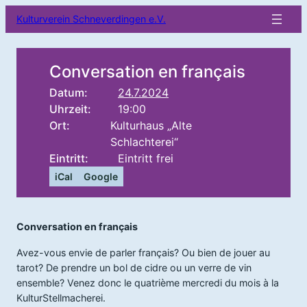
Kulturverein Schneverdingen e.V.
Conversation en français
Datum:
24.7.2024
Uhrzeit:
19:00
Ort:
Kulturhaus „Alte
Schlachterei“
Eintritt:
Eintritt frei
iCal
Google
Conversation en français
Avez-vous envie de parler français? Ou bien de jouer au
tarot? De prendre un bol de cidre ou un verre de vin
ensemble? Venez donc le quatrième mercredi du mois à la
KulturStellmacherei.