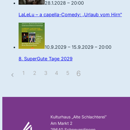
28.1.2028 – 20:00
LaLeLu – a capella-Comedy: „Urlaub vom Hirn"
10.9.2029 – 15.9.2029 – 20:00
8. SuperGute Tage 2029
6
1
2
3
4
5
Kulturhaus „Alte Schlachterei“
Am Markt 2
29640 Schneverdingen