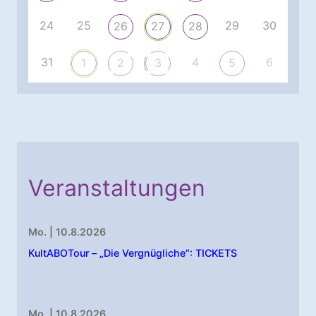
24
25
29
30
26
27
28
31
4
6
1
2
3
5
Veranstaltungen
Mo. | 10.8.2026
KultABOTour – „Die Vergnügliche“: TICKETS
Mo. | 10.8.2026