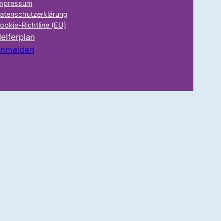
mpressum
atenschutzerklärung
ookie-Richtline (EU)
elferplan
nmelden