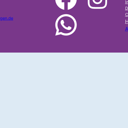
I
D
C
ngen.de
WhatsApp
H
A