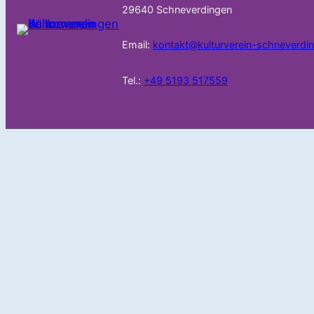
29640 Schneverdingen
Email:
kontakt@kulturverein-schneverdi
Tel.:
+49 5193 517559