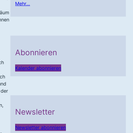
Mehr…
läum
Innen
Abonnieren
ch
Kalender abonnieren
ach
und
 der
n,
Newsletter
Newsletter abonnieren