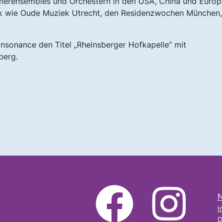
mmerensembles und Orchestern in den USA, China und Europ
usik wie Oude Muziek Utrecht, den Residenzwochen München,
sonance den Titel „Rheinsberger Hofkapelle“ mit
berg.
N
facebook
Instagram
I
D