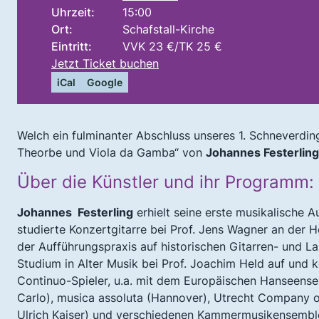
Uhrzeit:
15:00
Ort:
Schafstall-Kirche
Eintritt:
VVK 23 €/TK 25 €
Jetzt Ticket buchen
iCal
Google
Welch ein fulminanter Abschluss unseres 1. Schneverdin
Theorbe und Viola da Gamba“ von
Johannes Festerlin
Über die Künstler und ihr Programm:
Johannes Festerling
erhielt seine erste musikalische 
studierte Konzertgitarre bei Prof. Jens Wagner an der H
der Aufführungspraxis auf historischen Gitarren- und L
Studium in Alter Musik bei Prof. Joachim Held auf und k
Continuo-Spieler, u.a. mit dem Europäischen Hanseense
Carlo), musica assoluta (Hannover), Utrecht Company 
Ulrich Kaiser) und verschiedenen Kammermusikensembles