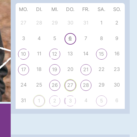
MO.
DI.
MI.
DO.
FR.
SA.
SO.
27
28
29
30
31
1
2
3
4
5
6
7
8
9
11
13
14
16
10
12
15
18
20
22
23
17
19
21
24
25
29
30
26
27
28
31
4
6
1
2
3
5