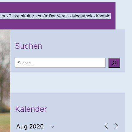
amm
Tickets
Kultur vor Ort
Der Verein
Mediathek
Kontakt
Suchen
S
u
c
h
e
n
Kalender