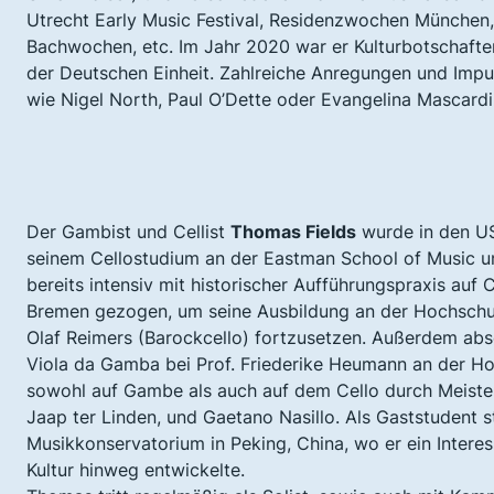
Utrecht Early Music Festival, Residenzwochen München, F
Bachwochen, etc. Im Jahr 2020 war er Kulturbotschafte
der Deutschen Einheit. Zahlreiche Anregungen und Impul
wie Nigel North, Paul O’Dette oder Evangelina Mascardi
Der Gambist und Cellist
Thomas Fields
wurde in den US
seinem Cellostudium an der Eastman School of Music u
bereits intensiv mit historischer Aufführungspraxis auf
Bremen gezogen, um seine Ausbildung an der Hochschule
Olaf Reimers (Barockcello) fortzusetzen. Außerdem abs
Viola da Gamba bei Prof. Friederike Heumann an der Hoc
sowohl auf Gambe als auch auf dem Cello durch Meisterk
Jaap ter Linden, und Gaetano Nasillo. Als Gaststudent
Musikkonservatorium in Peking, China, wo er ein Intere
Kultur hinweg entwickelte.