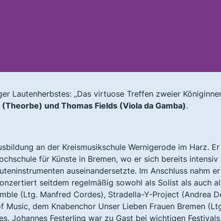
ger Lautenherbstes: „Das virtuose Treffen zweier Königinne
g (Theorbe) und Thomas Fields (Viola da Gamba)
.
Ausbildung an der Kreismusikschule Wernigerode im Harz. Er
ochschule für Künste in Bremen, wo er sich bereits intensiv
auteninstrumenten auseinandersetzte. Im Anschluss nahm er
onzertiert seitdem regelmäßig sowohl als Solist als auch al
mble (Ltg. Manfred Cordes), Stradella-Y-Project (Andrea D
of Music, dem Knabenchor Unser Lieben Frauen Bremen (Ltg
. Johannes Festerling war zu Gast bei wichtigen Festivals