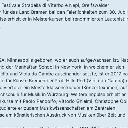
estivale Stradella di Viterbo e Nepi, Greifswalder
r für das Land Bremen bei den Feierlichkeiten zum 30. Jubi
se erhielt er in Meisterkursen bei renommierten Lautenist:
.
A, Minneapolis geboren, wo er auch aufgewachsen ist. Na
nd der Manhattan School in New York, in welchem er sich
 Cello und Viola da Gamba auseinander setzte, ist er 2017 n
 für Künste Bremen bei Prof. Hille Perl (Viola da Gamba) 
olvierte er ein Meisterklassenstudium (Konzertexamen) auf
hschule für Musik in Würzburg. Weitere Impulse erhielt er
urse mit Paolo Pandolfo, Vittorio Ghielmi, Christophe Coi
 studierte er zudem Musikwissenschaften am Zentralen
sse am künstlerischen Ausdruck von Musiken über Zeit und