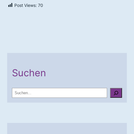
Post Views:
70
Suchen
S
u
c
h
e
n