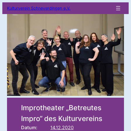
Kulturverein Schneverdingen e.V.
Improtheater „Betreutes
Impro“ des Kulturvereins
Datum:
14.12.2020