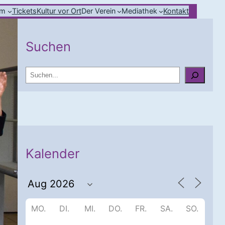
mm
Tickets
Kultur vor Ort
Der Verein
Mediathek
Kontakt
Suchen
S
u
c
h
e
n
Kalender
MO.
DI.
MI.
DO.
FR.
SA.
SO.