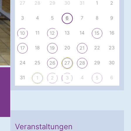
27
28
29
30
31
1
2
3
4
5
6
7
8
9
11
13
14
16
10
12
15
18
20
22
23
17
19
21
24
25
29
30
26
27
28
31
4
6
1
2
3
5
Veranstaltungen