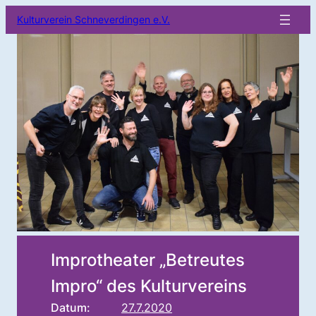
Kulturverein Schneverdingen e.V.
Improtheater „Betreutes
Impro“ des Kulturvereins
Datum:
27.7.2020