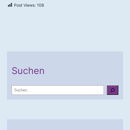
Post Views:
108
Suchen
S
u
c
h
e
n