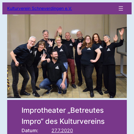
Kulturverein Schneverdingen e.V.
Improtheater „Betreutes
Impro“ des Kulturvereins
Datum:
27.7.2020