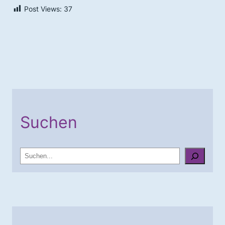
Post Views:
37
Suchen
S
u
c
h
e
n