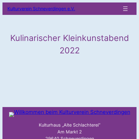
Zum
Kulturverein Schneverdingen e.V.
Inhalt
springen
Kulinarischer Kleinkunstabend
2022
Kulturhaus „Alte Schlachterei“
Am Markt 2
29640 Schneverdingen