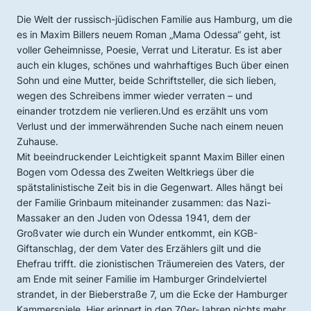
Die Welt der russisch-jüdischen Familie aus Hamburg, um die
es in Maxim Billers neuem Roman „Mama Odessa“ geht, ist
voller Geheimnisse, Poesie, Verrat und Literatur. Es ist aber
auch ein kluges, schönes und wahrhaftiges Buch über einen
Sohn und eine Mutter, beide Schriftsteller, die sich lieben,
wegen des Schreibens immer wieder verraten – und
einander trotzdem nie verlieren.Und es erzählt uns vom
Verlust und der immerwährenden Suche nach einem neuen
Zuhause.
Mit beeindruckender Leichtigkeit spannt Maxim Biller einen
Bogen vom Odessa des Zweiten Weltkriegs über die
spätstalinistische Zeit bis in die Gegenwart. Alles hängt bei
der Familie Grinbaum miteinander zusammen: das Nazi-
Massaker an den Juden von Odessa 1941, dem der
Großvater wie durch ein Wunder entkommt, ein KGB-
Giftanschlag, der dem Vater des Erzählers gilt und die
Ehefrau trifft. die zionistischen Träumereien des Vaters, der
am Ende mit seiner Familie im Hamburger Grindelviertel
strandet, in der Bieberstraße 7, um die Ecke der Hamburger
Kammerspiele. Hier erinnert in den 70er-Jahren nichts mehr