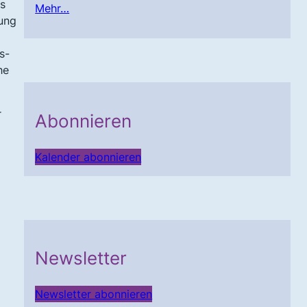
es
Mehr…
gung
s-
he
r
Abonnieren
Kalender abonnieren
Newsletter
Newsletter abonnieren