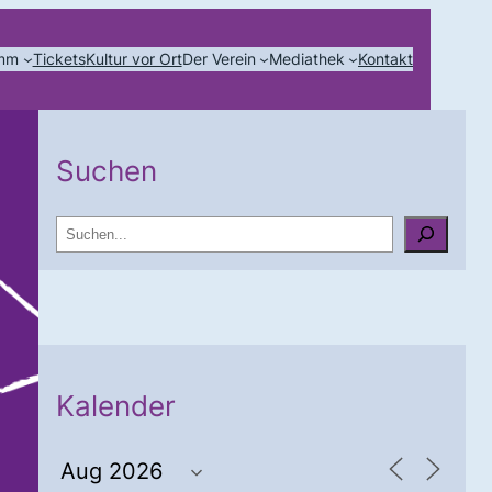
amm
Tickets
Kultur vor Ort
Der Verein
Mediathek
Kontakt
Suchen
S
u
c
h
e
n
Kalender