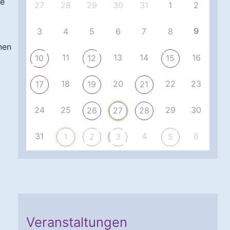
de
27
28
29
30
31
1
2
9
3
4
5
6
7
8
nen
11
13
14
16
10
12
15
18
20
22
23
17
19
21
24
25
29
30
26
27
28
31
4
6
1
2
3
5
Veranstaltungen