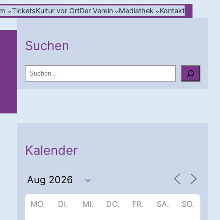
mm
Tickets
Kultur vor Ort
Der Verein
Mediathek
Kontakt
Suchen
S
u
c
h
e
n
Kalender
MO.
DI.
MI.
DO.
FR.
SA.
SO.