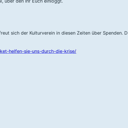
, über den Ihr Euch einloggt.
h freut sich der Kulturverein in diesen Zeiten über Spenden. D
ket-helfen-sie-uns-durch-die-krise/