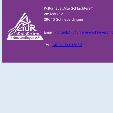
Kulturhaus „Alte Schlachterei“
Am Markt 2
29640 Schneverdingen
Email:
kontakt@kulturverein-schneverdin
Tel.:
+49 5193 517559