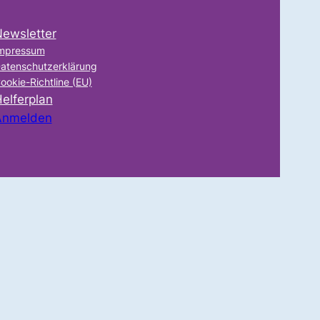
ewsletter
mpressum
atenschutzerklärung
ookie-Richtline (EU)
elferplan
Anmelden