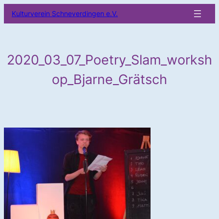
Zum
Kulturverein Schneverdingen e.V.
Inhalt
springen
2020_03_07_Poetry_Slam_worksh
op_Bjarne_Grätsch