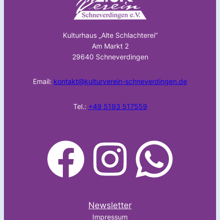
Kulturhaus „Alte Schlachterei“
Am Markt 2
29640 Schneverdingen
Email:
kontakt@kulturverein-schneverdingen.de
Tel.:
+49 5193 517559
facebook
Instagram
WhatsApp
Newsletter
Impressum