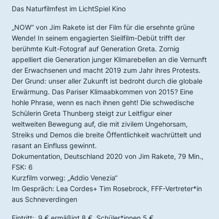
Das Naturfilmfest im LichtSpiel Kino
„NOW“ von Jim Rakete ist der Film für die ersehnte grüne
Wende! In seinem engagierten Sieilfilm-Debüt trifft der
berühmte Kult-Fotograf auf Generation Greta. Zornig
appelliert die Generation junger Klimarebellen an die Vernunft
der Erwachsenen und macht 2019 zum Jahr ihres Protests.
Der Grund: unser aller Zukunft ist bedroht durch die globale
Erwärmung. Das Pariser Klimaabkommen von 2015? Eine
hohle Phrase, wenn es nach ihnen geht! Die schwedische
Schülerin Greta Thunberg steigt zur Leitfigur einer
weltweiten Bewegung auf, die mit zivilem Ungehorsam,
Streiks und Demos die breite Öffentlichkeit wachrüttelt und
rasant an Einfluss gewinnt.
Dokumentation, Deutschland 2020 von Jim Rakete, 79 Min.,
FSK: 6
Kurzfilm vorweg: „Addio Venezia“
Im Gespräch: Lea Cordes+ Tim Rosebrock, FFF-Vertreter*in
aus Schneverdingen
Eintritt: 9 € ermäßigt 8 €, Schüler*innen 5 €