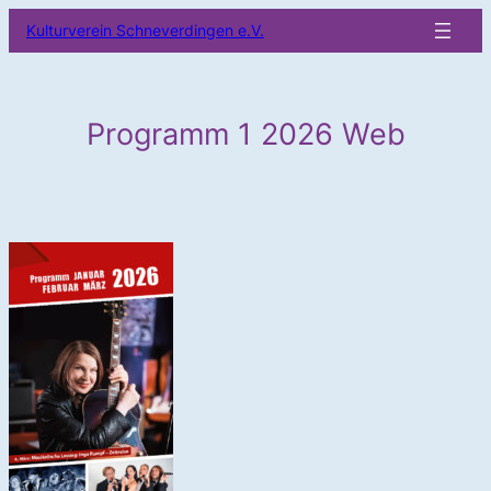
Zum
Kulturverein Schneverdingen e.V.
Inhalt
springen
Programm 1 2026 Web