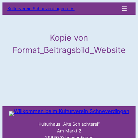
Zum
Kulturverein Schneverdingen e.V.
Inhalt
springen
Kopie von
Format_Beitragsbild_Website
Kulturhaus „Alte Schlachterei“
Am Markt 2
29640 Schneverdingen