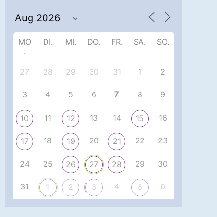
MO
DI.
MI.
DO.
FR.
SA.
SO.
.
27
28
29
30
31
1
2
7
3
4
5
6
8
9
11
13
14
16
10
12
15
18
20
22
23
17
19
21
24
25
29
30
26
27
28
31
4
6
1
2
3
5