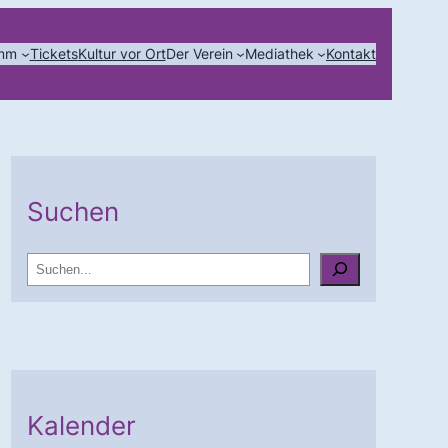
amm
Tickets
Kultur vor Ort
Der Verein
Mediathek
Kontakt
Suchen
S
u
c
h
e
n
Kalender