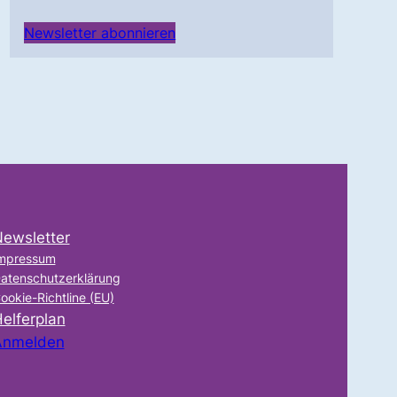
Newsletter abonnieren
ewsletter
mpressum
atenschutzerklärung
ookie-Richtline (EU)
elferplan
Anmelden