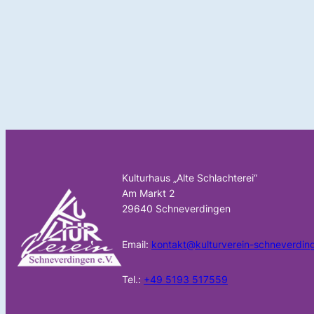
Kulturhaus „Alte Schlachterei“
Am Markt 2
29640 Schneverdingen
Email:
kontakt@kulturverein-schneverdin
Tel.:
+49 5193 517559