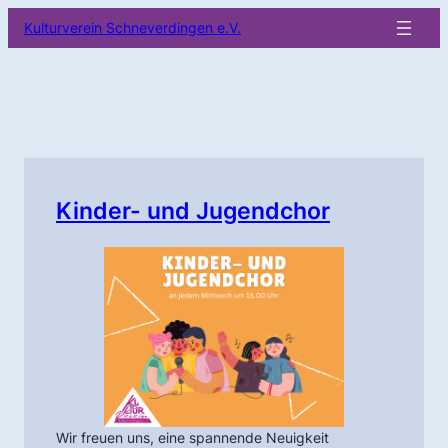
Zum
Kulturverein Schneverdingen e.V.
Inhalt
springen
Kinder- und Jugendchor
Wir freuen uns, eine spannende Neuigkeit