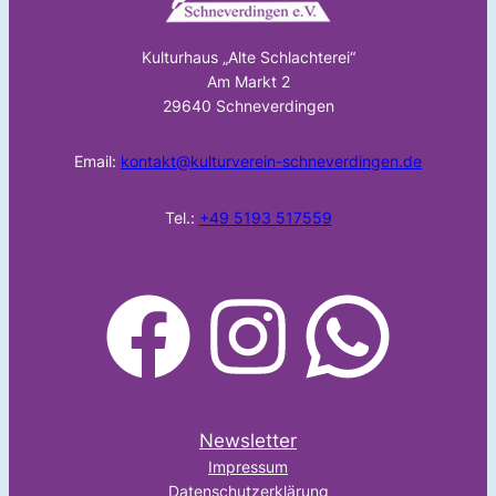
Kulturhaus „Alte Schlachterei“
Am Markt 2
29640 Schneverdingen
Email:
kontakt@kulturverein-schneverdingen.de
Tel.:
+49 5193 517559
facebook
Instagram
WhatsApp
Newsletter
Impressum
Datenschutzerklärung