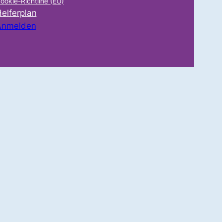
ookie-Richtline (EU)
elferplan
Anmelden