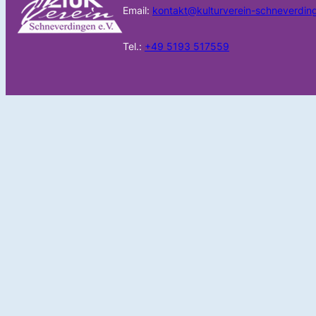
Email:
kontakt@kulturverein-schneverdin
Tel.:
+49 5193 517559