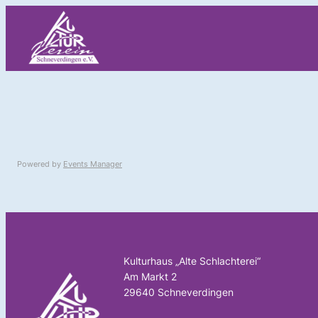
Zum
Inhalt
springen
Powered by
Events Manager
Kulturhaus „Alte Schlachterei“
Am Markt 2
29640 Schneverdingen