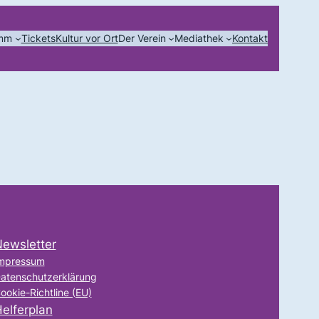
amm
Tickets
Kultur vor Ort
Der Verein
Mediathek
Kontakt
ewsletter
mpressum
atenschutzerklärung
ookie-Richtline (EU)
elferplan