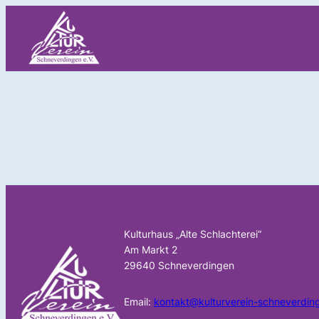
Zum
Inhalt
springen
Kulturhaus „Alte Schlachterei“
Am Markt 2
29640 Schneverdingen
Email:
kontakt@kulturverein-schneverdin