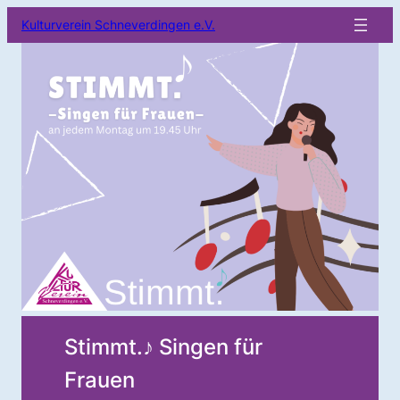
Kulturverein Schneverdingen e.V.
Stimmt.♪ Singen für
Frauen