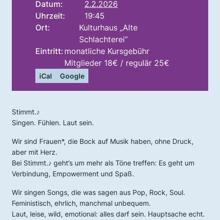
Datum:
2.2.2026
Uhrzeit:
19:45
Ort:
Kulturhaus „Alte
Schlachterei“
Eintritt:
monatliche Kursgebühr
Mitglieder 18€ / regulär 25€
iCal
Google
Stimmt.♪
Singen. Fühlen. Laut sein.
Wir sind Frauen*, die Bock auf Musik haben, ohne Druck,
aber mit Herz.
Bei Stimmt.♪ geht’s um mehr als Töne treffen: Es geht um
Verbindung, Empowerment und Spaß.
Wir singen Songs, die was sagen aus Pop, Rock, Soul.
Feministisch, ehrlich, manchmal unbequem.
Laut, leise, wild, emotional: alles darf sein. Hauptsache echt.